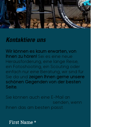
UNS
Kontaktiere uns
Wir können es kaum erwarten, von
Ihnen zu hören!
Sei es eine neue
Herausforderung, eine lange Reise,
ein Fotoshooting, ein Scouting oder
einfach nur eine Beratung,
wir sind für
Sie da und
zeigen Ihnen gerne unsere
schönen Gegenden von der besten
Seite.
Sie können auch eine E-Mail an
info@mtbguidexp.com
senden, wenn
Ihnen das am besten passt.
First Name